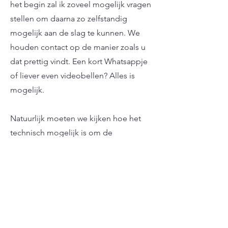
het begin zal ik zoveel mogelijk vragen
stellen om daarna zo zelfstandig
mogelijk aan de slag te kunnen. We
houden contact op de manier zoals u
dat prettig vindt. Een kort Whatsappje
of liever even videobellen? Alles is
mogelijk.
Natuurlijk moeten we kijken hoe het
technisch mogelijk is om de
werkzaamheden uit te voeren.
Gelukkig heeft het werken op afstand
sinds Covid een boost gekregen
waardoor er meer mogelijk is dan we in
eerste instantie dachten.